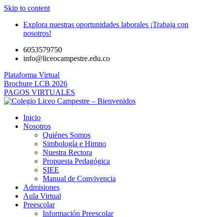
Skip to content
Explora nuestras oportunidades laborales ¡Trabaja con
nosotros!
6053579750
info@liceocampestre.edu.co
Plataforma Virtual
Brochure LCB 2026
PAGOS VIRTUALES
Inicio
Nosotros
Quiénes Somos
Simbología e Himno
Nuestra Rectora
Propuesta Pedagógica
SIEE
Manual de Convivencia
Admisiones
Aula Virtual
Preescolar
Información Preescolar